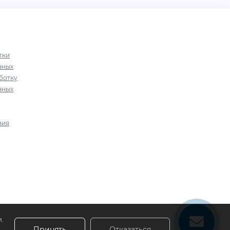
тки
нных
ботку
нных
ния
.
Принять
Отказаться