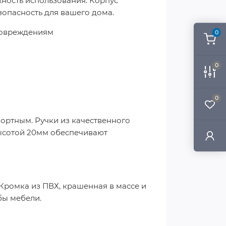
жность использования. Корпус
зопасность для вашего дома.
повреждениям
0
0
0
ортным. Ручки из качественного
высотой 20мм обеспечивают
 Кромка из ПВХ, крашенная в массе и
бы мебели.