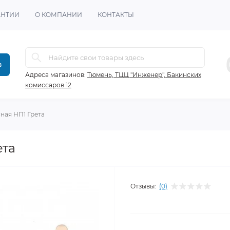
АНТИИ
О КОМПАНИИ
КОНТАКТЫ
в
Адреса магазинов:
Тюмень, ТЦЦ "Инженер", Бакинских
комиссаров 12
ная НП1 Грета
ета
Отзывы:
(0)