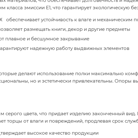
ых материалов, что обеспечивает долговечность и наде
м класса эмиссии Е1, что гарантирует экологическую бе
Х обеспечивает устойчивость к влаге и механическим 
позволяет размещать книги, декор и другие предметы
ют плавное и бесшумное закрывание
арантируют надежную работу выдвижных элементов
которые делают использование полки максимально комф
нкциональны, но и эстетически привлекательны. Опоры 
м серого цвета, что придает изделию законченный вид.
ет торцы от влаги и повреждений, продлевая срок служ
дтверждает высокое качество продукции