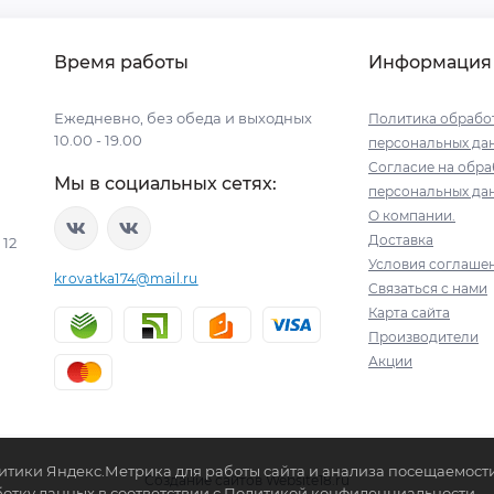
Время работы
Информация
Ежедневно, без обеда и выходных
Политика обрабо
10.00 - 19.00
персональных да
Согласие на обра
Мы в социальных сетях:
персональных да
О компании.
Доставка
12
Условия соглаше
krovatka174@mail.ru
Связаться с нами
Карта сайта
Производители
Акции
итики Яндекс.Метрика для работы сайта и анализа посещаемости
Создание сайтов
Website18.ru
ботку данных в соответствии с Политикой конфиденциальности.