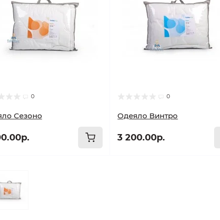
0
0
яло Сезоно
Одеяло Винтро
00.00р.
3 200.00р.