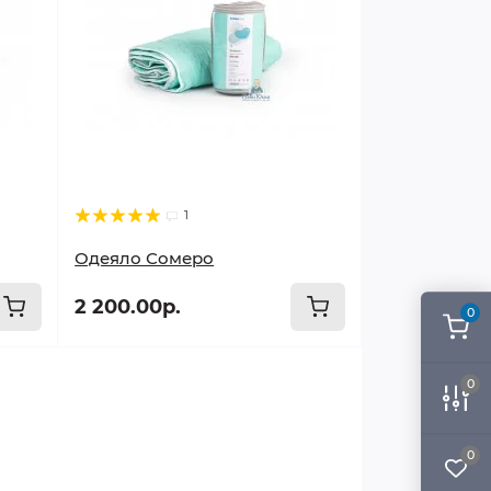
1
Одеяло Сомеро
2 200.00р.
0
0
0