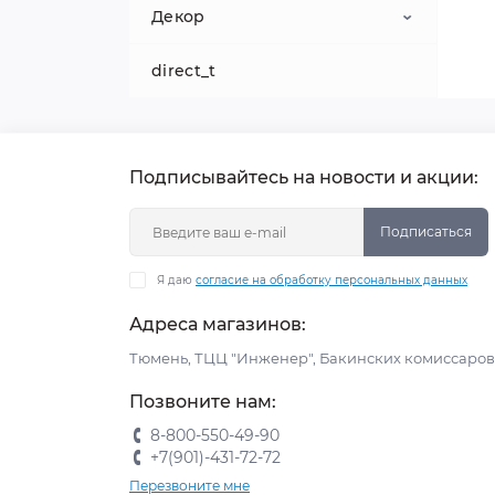
встроенным матрасом
Декор
Двуспальные кровати
Уголок школьника
Серия Колледж
Кровати-машины эконом
direct_t
Взрослые матрасы
Детские коврики
Кровать чердак
Серия Барбери
Зеркала
Комплектующие для кроватей
Серия Вектра
Подписывайтесь на новости и акции:
машин
Контейнер для игрушек
Серия Грета
Подписаться
Серия Димика
Я даю
согласие на обработку персональных данных
Серия КЕМПТЕН
Адреса магазинов:
Тюмень, ТЦЦ "Инженер", Бакинских комиссаров 
Серия Тетрикс
Позвоните нам:
Серия Энерджи
8-800-550-49-90
+7(901)-431-72-72
Перезвоните мне